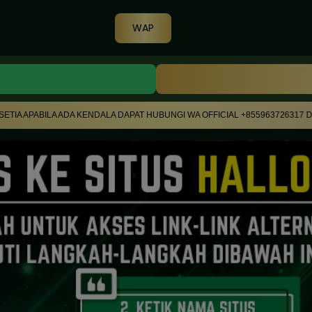
WAP
ILA ADA KENDALA DAPAT HUBUNGI WA OFFICIAL +855963726317 DAN TELEG