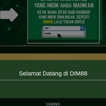
Selamat Datang di DIM88
CASINO
TOGEL
SLOTS
TABLE
FISHING
SPORTS
CASINO