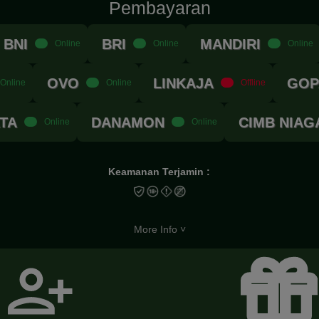
Pembayaran
BNI
BRI
MANDIRI
......
Online
......
Online
......
Online
OVO
LINKAJA
GOP
Online
......
Online
......
Offline
TA
DANAMON
CIMB NIAG
......
Online
......
Online
Keamanan Terjamin :
More Info ˅