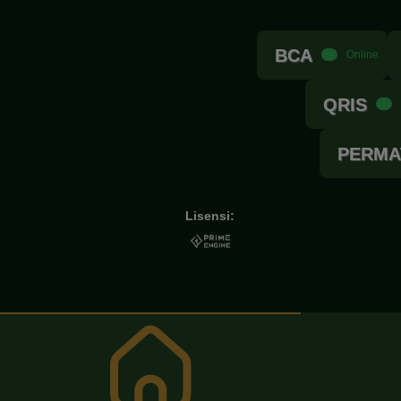
BCA
......
Online
QRIS
......
PERMA
Lisensi: