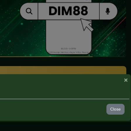
×
Close