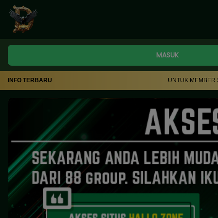
MASUK
INFO TERBARU
UNTUK MEMBER SETIA APAB