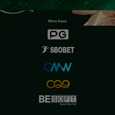
Mitra Kami