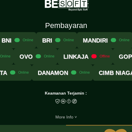
Pembayaran
BNI
BRI
MANDIRI
......
Online
......
Online
......
Online
OVO
LINKAJA
GOP
Online
......
Online
......
Offline
TA
DANAMON
CIMB NIAG
......
Online
......
Online
Keamanan Terjamin :
More Info ˅