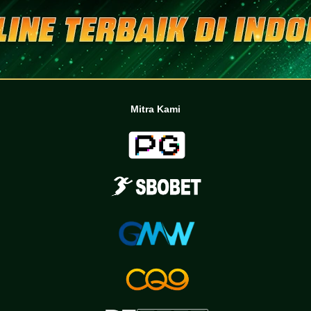
Mitra Kami