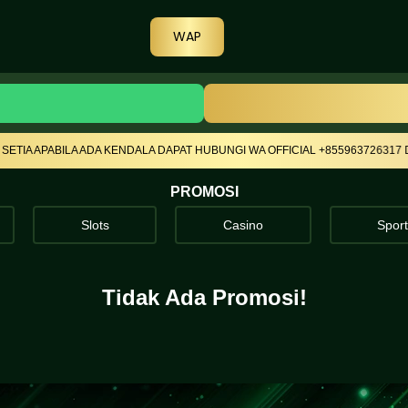
WAP
 APABILA ADA KENDALA DAPAT HUBUNGI WA OFFICIAL +855963726317 DAN 
PROMOSI
Slots
Casino
Spor
Tidak Ada Promosi!