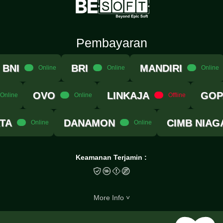
Pembayaran
BNI
BRI
MANDIRI
......
Online
......
Online
......
Online
OVO
LINKAJA
GOP
Online
......
Online
......
Offline
TA
DANAMON
CIMB NIAG
......
Online
......
Online
Keamanan Terjamin :
More Info ˅