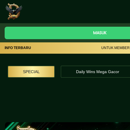
MASUK
INFO TERBARU
UNTUK MEMBER SETIA
SPECIAL
Daily Wins Mega Gacor